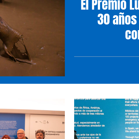
El Premio L
30 años
co