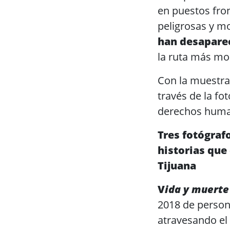
en puestos fro
peligrosas y mo
han desaparec
la ruta más mo
Con la muestra
través de la fo
derechos human
Tres fotógrafo
historias que
Tijuana
V
ida y muerte
2018 de person
atravesando el