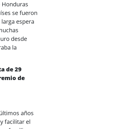
de Honduras
aíses se fueron
 larga espera
, muchas
muro desde
raba la
ta de 29
remio de
 últimos años
facilitar el