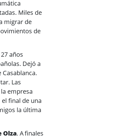
umática
tadas. Miles de
 a migrar de
 movimientos de
a 27 años
pañolas. Dejó a
de Casablanca.
tar. Las
a la empresa
el final de una
migos la última
e Olza
. A finales