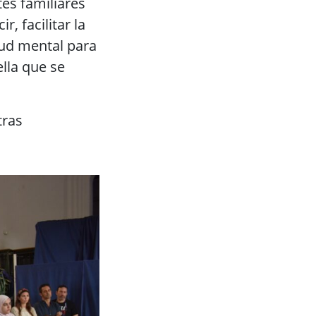
es familiares
, facilitar la
lud mental para
lla que se
tras