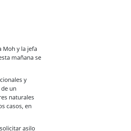
a Moh y la jefa
 esta mañana se
cionales y
a de un
res naturales
s casos, en
olicitar asilo