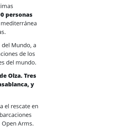
timas
00 personas
a mediterránea
as.
 del Mundo, a
aciones de los
nes del mundo.
de Olza. Tres
asablanca, y
a el rescate en
mbarcaciones
a Open Arms.