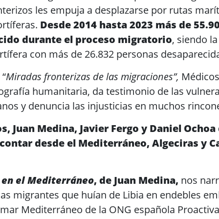
nterizos les empuja a desplazarse por rutas marí
rtíferas.
Desde 2014 hasta 2023 más de 55.9
ido durante el proceso migratorio
, siendo l
rtífera con más de 26.832 personas desaparecid
 “
Miradas fronterizas de las migraciones”,
Médicos
tografía humanitaria, da testimonio de las vulner
os y denuncia las injusticias en muchos rinco
s, Juan Medina, Javier Fergo y Daniel Ochoa 
 contar desde el Mediterráneo, Algeciras y C
 en el Mediterráneo
, de Juan Medina,
nos narr
as migrantes que huían de Libia en endebles e
 mar Mediterráneo de la ONG española Proactiv