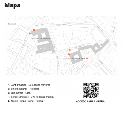
Mapa
.
____