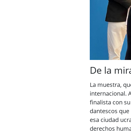
De la mir
La muestra, que
internacional. 
finalista con s
dantescos que s
esa ciudad ucra
derechos human