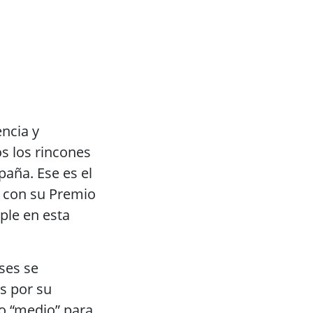
ncia y
s los rincones
aña. Ese es el
 con su Premio
ple en esta
ses se
s por su
mo “medio” para