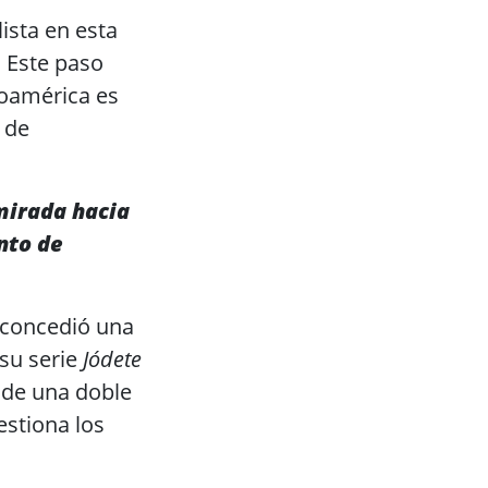
ista en esta
. Este paso
oamérica es
 de
mirada hacia
nto de
 concedió una
su serie
Jódete
e de una doble
estiona los