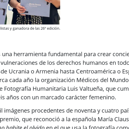
istas y ganadora de las 26º edición.
es una herramienta fundamental para crear concie
s vulneraciones de los derechos humanos en todo
de Ucrania o Armenia hasta Centroamérica o Esp
rca cada año la organización Médicos del Mundo
de Fotografía Humanitaria Luis Valtueña, que cum
séis años con un marcado carácter femenino.
il imágenes procedentes de noventa y cuatro paí
 premio, que reconoció a la española María Claus
o habite el olvido
en el que usa la fotografía co