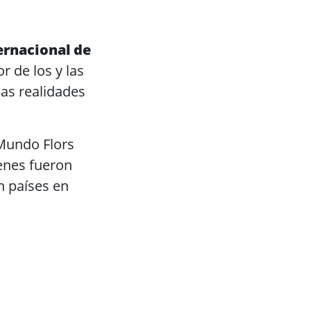
ernacional de
r de los y las
las realidades
 Mundo Flors
enes fueron
n países en