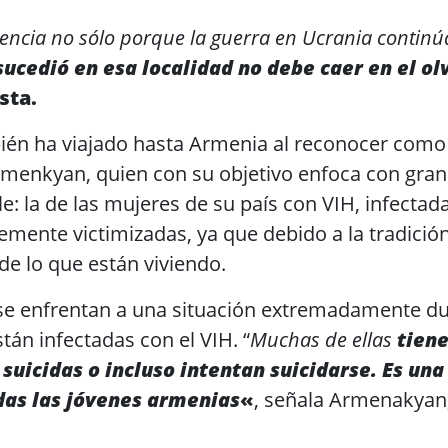
gencia no sólo porque la guerra en Ucrania continú
sucedió en esa localidad no debe caer en el ol
sta.
én ha viajado hasta Armenia al reconocer como f
Armenkyan, quien con su objetivo enfoca con gra
ble: la de las mujeres de su país con VIH, infectad
mente victimizadas, ya que debido a la tradición
de lo que están viviendo.
se enfrentan a una situación extremadamente d
án infectadas con el VIH. “
Muchas de ellas
tien
uicidas o incluso intentan suicidarse. Es una
odas las jóvenes armenias
«
, señala Armenakyan