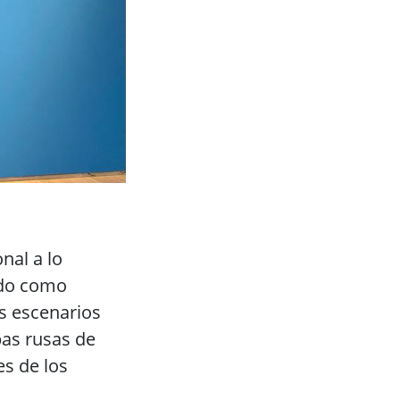
nal a lo
zado como
os escenarios
pas rusas de
es de los