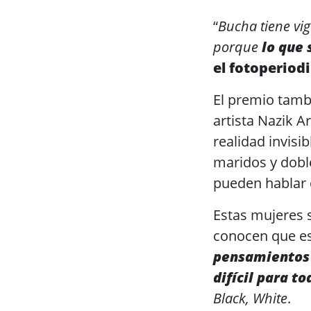
“
Bucha tiene vi
porque
lo que 
el fotoperiodi
El premio tambi
artista Nazik 
realidad invisi
maridos y doble
pueden hablar 
Estas mujeres 
conocen que est
pensamientos s
difícil para t
Black, White
.