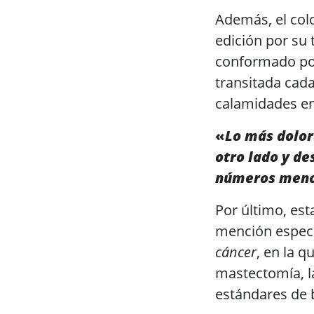
Además, el col
edición por su
conformado por
transitada cad
calamidades en
«
Lo más dolor
otro lado y de
números men
Por último, es
mención especi
cáncer
, en la q
mastectomía, la
estándares de b