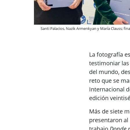
Santi Palacios, Nazik Armenkyan y María Clauss; final
La fotografía 
testimoniar la
del mundo, des
reto que se ma
Internacional 
edición veinti
Más de siete m
presentaron al
trabajo
Donde n