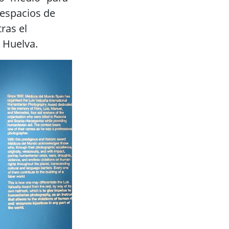
 espacios de
ras el
e Huelva.