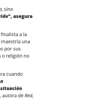
a, sino
vido
”, asegura
inalista a la
n maestría una
as por sus
 o religión no
ura cuando
en
 situación
, autora de
Red,