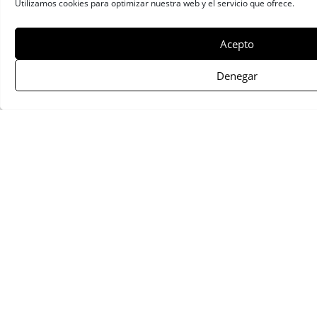
Utilizamos cookies para optimizar nuestra web y el servicio que ofrece.
Acepto
Denegar
Primer finalista 2016
César Pastor Castro
Hurler, la ecuación del gran Utrilla