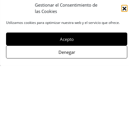
Gestionar el Consentimiento de
las Cookies
Compartir:
Utilizamos cookies para optimizar nuestra web y el servicio que ofrece.
Seleccionado 2007
Acepto
Arturo Rodríguez Pérez
Denegar
Héroes
Presentación
Biografía