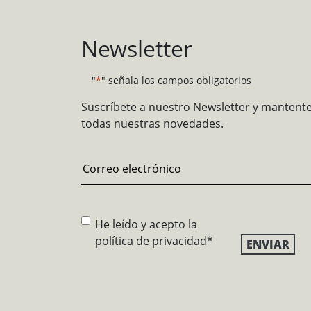
Newsletter
"
*
" señala los campos obligatorios
Suscríbete a nuestro Newsletter y mantent
todas nuestras novedades.
Email
*
Consentimiento
*
He leído y acepto la
política de privacidad
*