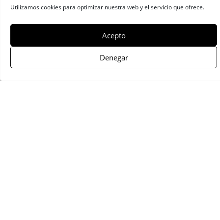
Utilizamos cookies para optimizar nuestra web y el servicio que ofrece.
Carlos de Andrés
Acepto
La soledad de María contra la ley de dependencia
Denegar
Presentación
Biografía
Beca
Presentación
María del Palacio vive en soledad.
Viuda y con 95 años no puede
abandonar su piso de Madrid. Sufre