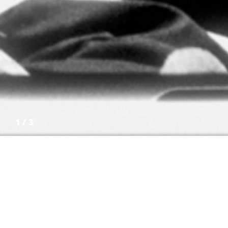
1
/
3
Accésit 1997