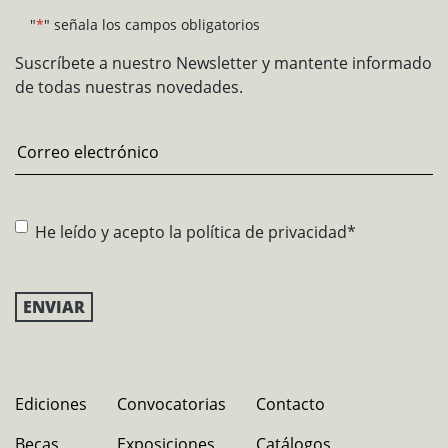
"
*
" señala los campos obligatorios
Suscríbete a nuestro Newsletter y mantente informado
de todas nuestras novedades.
Email
*
Consentimiento
*
He leído y acepto la
política de privacidad
*
Ediciones
Convocatorias
Contacto
Becas
Exposiciones
Catálogos